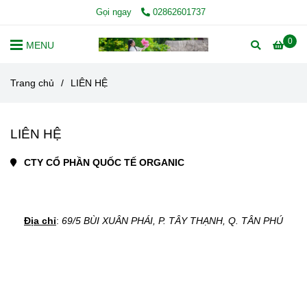
Gọi ngay
02862601737
0
MENU
Trang chủ
/
LIÊN HỆ
LIÊN HỆ
CTY CỔ PHẦN QUỐC TẾ ORGANIC
Địa chỉ
: 
69/5 BÙI XUÂN PHÁI, P. TÂY THẠNH, Q. TÂN PHÚ