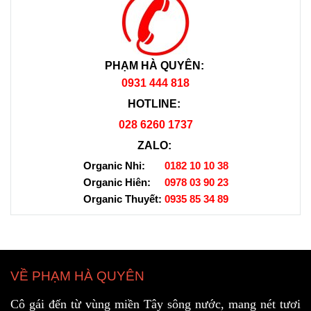
PHẠM HÀ QUYÊN:
0931 444 818
HOTLINE:
028 6260 1737
ZALO:
Organic Nhi:
0182 10 10 38
Organic Hiên:
0978 03 90 23
Organic Thuyết:
0935 85 34 89
VỀ PHẠM HÀ QUYÊN
Cô gái đến từ vùng miền Tây sông nước, mang nét tươi