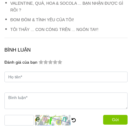
VALENTINE, QUÀ, HOA & SOCOLA ... BẠN NHẬN ĐƯỢC GÌ
RỒI ?
ĐOM ĐÓM & TÌNH YÊU CỦA TÔI!
TÔI THẤY ... CON CÒNG TRÊN ... NGÓN TAY!
BÌNH LUẬN
Đánh giá của bạn
Gửi