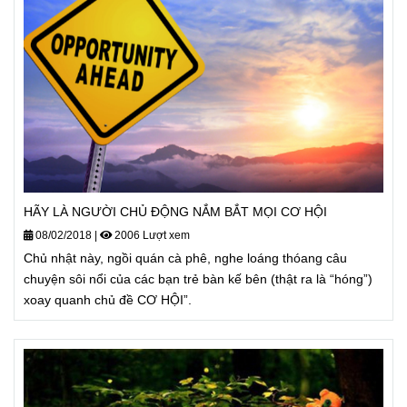
HÃY LÀ NGƯỜI CHỦ ĐỘNG NẮM BẮT MỌI CƠ HỘI
08/02/2018
|
2006 Lượt xem
Chủ nhật này, ngồi quán cà phê, nghe loáng thóang câu
chuyện sôi nổi của các bạn trẻ bàn kế bên (thật ra là “hóng”)
xoay quanh chủ đề CƠ HỘI”.