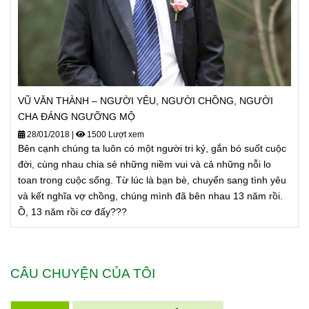
VŨ VĂN THÀNH – NGƯỜI YÊU, NGƯỜI CHỒNG, NGƯỜI
CHA ĐÁNG NGƯỠNG MỘ
28/01/2018
|
1500 Lượt xem
Bên cạnh chúng ta luôn có một người tri kỷ, gắn bó suốt cuộc
đời, cùng nhau chia sẻ những niềm vui và cả những nỗi lo
toan trong cuộc sống. Từ lúc là bạn bè, chuyển sang tình yêu
và kết nghĩa vợ chồng, chúng mình đã bên nhau 13 năm rồi.
Ồ, 13 năm rồi cơ đấy???
CÂU CHUYỆN CỦA TÔI