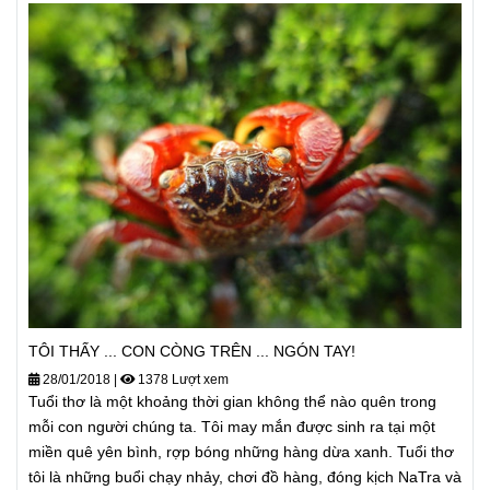
TÔI THẤY ... CON CÒNG TRÊN ... NGÓN TAY!
28/01/2018
|
1378 Lượt xem
Tuổi thơ là một khoảng thời gian không thể nào quên trong
mỗi con người chúng ta. Tôi may mắn được sinh ra tại một
miền quê yên bình, rợp bóng những hàng dừa xanh. Tuổi thơ
tôi là những buổi chạy nhảy, chơi đồ hàng, đóng kịch NaTra và