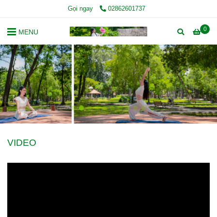
Gọi ngay
02862601737
0
MENU
VIDEO