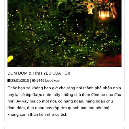
ĐOM ĐÓM & TÌNH YÊU CỦA TÔI!
28/01/2018
|
1449 Lượt xem
Chắc bạn sẽ không bao giờ cho rằng nơi thành phố nhộn nhịp
này lại có dịp được nhìn thấy những chú đom đóm bé nhỏ đâu
nhỉ? Ấy vậy mà có một nơi, có hàng ngàn, hàng ngàn chú
đom đóm, đua nhau bay rập rờn quanh bạn tạo nên một
khung cảnh thần tiên như cổ tích.