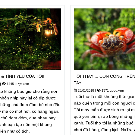
& TÌNH YÊU CỦA TÔI!
TÔI THẤY ... CON CÒNG TRÊN
TAY!
|
1445 Lượt xem
28/01/2018
|
1371 Lượt xem
ẽ không bao giờ cho rằng nơi
Tuổi thơ là một khoảng thời gia
nhộn nhịp này lại có dịp được
nào quên trong mỗi con người c
 những chú đom đóm bé nhỏ đâu
Tôi may mắn được sinh ra tại m
y mà có một nơi, có hàng ngàn,
quê yên bình, rợp bóng những 
 chú đom đóm, đua nhau bay
xanh. Tuổi thơ tôi là những buổ
anh bạn tạo nên một khung
chơi đồ hàng, đóng kịch NaTra v
iên như cổ tích.