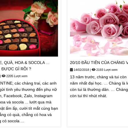
, QUÀ, HOA & SOCOLA ...
20/1
 ĐƯỢC GÌ RỒI ?
14/02/2018
|
2193 Lượt xem
|
2205 Lượt xem
13 năm trước, chàng và tui còn
TINE; các chàng trai, các anh
năm nhất đại học. … Chàng là 
gửi tình yêu thương đến phụ nữ
còn tui là thường dân. … Chàn
, Facebook, Zalo, Instagram
còn tui thì nhút nhát.
hoa và socola ... lướt qua mà
hật ấm ấp, cười tít mắt cùng bạn
chẳng có quà, chẳng có hoa và
 có socola ...