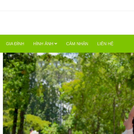
GIA ĐÌNH
HÌNH ẢNH
CẢM NHẬN
LIÊN HỆ