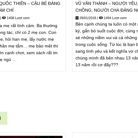
QUỐC THIÊN – CẬU BÉ ĐÁNG
VŨ VĂN THÀNH – NGƯỜI YÊU
ĂM CHỈ
CHỒNG, NGƯỜI CHA ĐÁNG 
MỘ
|
1408 Lượt xem
28/01/2018
|
1494 Lượt xem
Bên cạnh chúng ta luôn có một n
ủa mẹ rất tình cảm. Ba thường
kỷ, gắn bó suốt cuộc đời, cùng 
ông tác, chỉ có 2 mẹ con. Con
sẻ những niềm vui và cả những 
ẹ, hỏi han mẹ, lấy nước mẹ
trong cuộc sống. Từ lúc là bạn 
khăn mẹ tắm… mẹ bảo mệt thì
sang tình yêu và kết nghĩa vợ c
ên cạnh chơi, xem sách rất im
chúng mình đã bên nhau 13 năm
mẹ ngủ …
13 năm rồi cơ đấy???
N