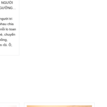
, NGƯỜI
NGƯỠNG
gười tri
nhau chia
nỗi lo toan
bè, chuyển
hồng,
 rồi. Ồ,