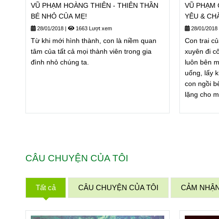
VŨ PHẠM HOÀNG THIÊN - THIÊN THẦN
VŨ PHẠM 
BÉ NHỎ CỦA MẸ!
YÊU & CH
28/01/2018
|
1663 Lượt xem
28/01/2018
Từ khi mới hình thành, con là niềm quan
Con trai c
tâm của tất cả mọi thành viên trong gia
xuyên đi c
đình nhỏ chúng ta.
luôn bên m
uống, lấy 
con ngồi b
lặng cho 
CÂU CHUYỆN CỦA TÔI
Tất cả
CÂU CHUYỆN CỦA TÔI
CẢM NHẬ