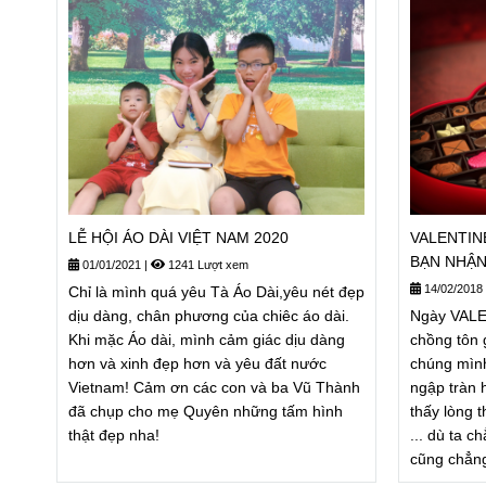
LỄ HỘI ÁO DÀI VIỆT NAM 2020
VALENTINE
BẠN NHẬN
01/01/2021
|
1241 Lượt xem
14/02/2018
Chỉ là mình quá yêu Tà Áo Dài,yêu nét đẹp
dịu dàng, chân phương của chiêc áo dài.
Ngày VALEN
Khi mặc Áo dài, mình cảm giác dịu dàng
chồng tôn 
hơn và xinh đẹp hơn và yêu đất nước
chúng mình
Vietnam! Cảm ơn các con và ba Vũ Thành
ngập tràn 
đã chụp cho mẹ Quyên những tấm hình
thấy lòng t
thật đẹp nha!
... dù ta 
cũng chẳng