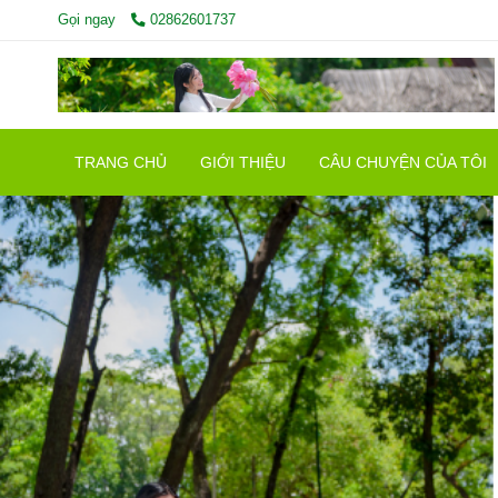
Gọi ngay
02862601737
TRANG CHỦ
GIỚI THIỆU
CÂU CHUYỆN CỦA TÔI