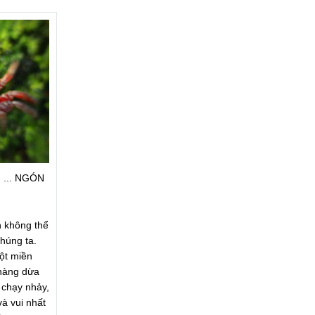
 ... NGÓN
n không thể
húng ta.
ột miền
hàng dừa
i chạy nhảy,
à vui nhất