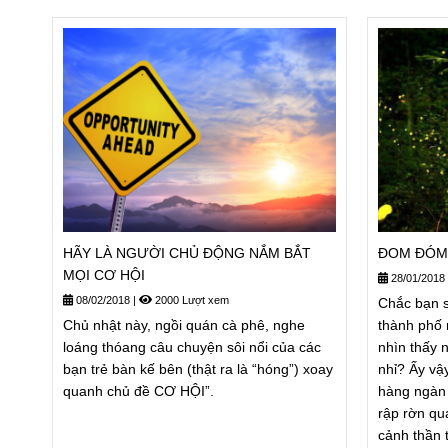
HÃY LÀ NGƯỜI CHỦ ĐỘNG NẮM BẮT
ĐOM ĐÓM 
MỌI CƠ HỘI
28/01/2018
08/02/2018
|
2000 Lượt xem
Chắc bạn s
Chủ nhật này, ngồi quán cà phê, nghe
thành phố 
loáng thóang câu chuyện sôi nổi của các
nhìn thấy
bạn trẻ bàn kế bên (thật ra là “hóng”) xoay
nhỉ? Ấy vậ
quanh chủ đề CƠ HỘI”.
hàng ngàn
rập rờn qu
cảnh thần t