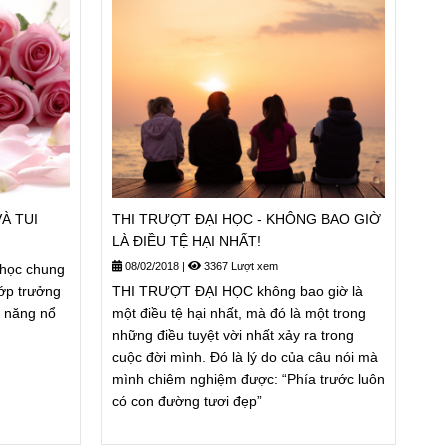
0 ĐẦU TIÊN CỦA CHÀNG VÀ TUI
THI TRƯỢT ĐẠI HỌC - KHÔNG BAO GIỜ
LÀ ĐIỀU TỆ HẠI NHẤT!
08/02/2018
|
3367 Lượt xem
 học chung
lớp trưởng
THI TRƯỢT ĐẠI HỌC không bao giờ là
g năng nổ
một điều tệ hại nhất, mà đó là một trong
những điều tuyệt vời nhất xảy ra trong
cuộc đời mình. Đó là lý do của câu nói mà
mình chiêm nghiệm được: “Phía trước luôn
có con đường tươi đẹp”