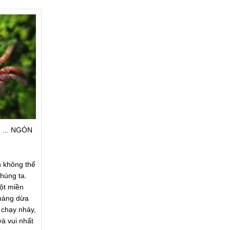
 ... NGÓN
n không thể
húng ta.
ột miền
hàng dừa
i chạy nhảy,
à vui nhất