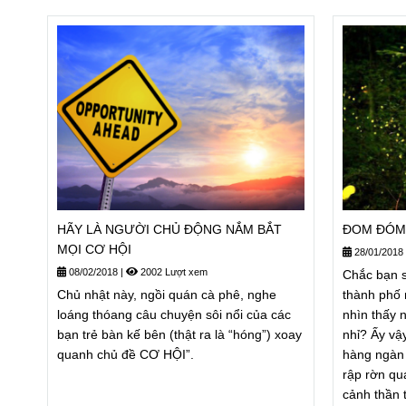
HÃY LÀ NGƯỜI CHỦ ĐỘNG NẮM BẮT
ĐOM ĐÓM 
MỌI CƠ HỘI
28/01/2018
08/02/2018
|
2002 Lượt xem
Chắc bạn s
Chủ nhật này, ngồi quán cà phê, nghe
thành phố 
loáng thóang câu chuyện sôi nổi của các
nhìn thấy
bạn trẻ bàn kế bên (thật ra là “hóng”) xoay
nhỉ? Ấy vậ
quanh chủ đề CƠ HỘI”.
hàng ngàn
rập rờn qu
cảnh thần t