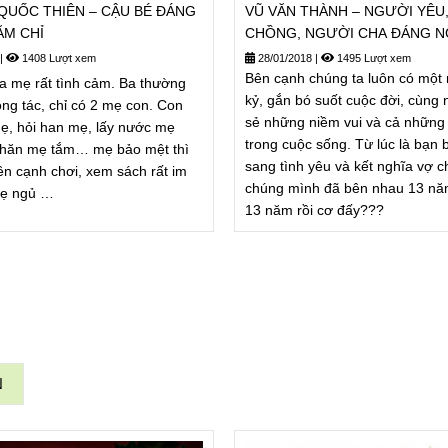
QUỐC THIÊN – CẬU BÉ ĐÁNG
VŨ VĂN THÀNH – NGƯỜI YÊU
ĂM CHỈ
CHỒNG, NGƯỜI CHA ĐÁNG 
MỘ
|
1408 Lượt xem
28/01/2018
|
1495 Lượt xem
Bên cạnh chúng ta luôn có một n
ủa mẹ rất tình cảm. Ba thường
kỷ, gắn bó suốt cuộc đời, cùng 
ông tác, chỉ có 2 mẹ con. Con
sẻ những niềm vui và cả những 
ẹ, hỏi han mẹ, lấy nước mẹ
trong cuộc sống. Từ lúc là bạn 
khăn mẹ tắm… mẹ bảo mệt thì
sang tình yêu và kết nghĩa vợ c
ên cạnh chơi, xem sách rất im
chúng mình đã bên nhau 13 năm
mẹ ngủ …
13 năm rồi cơ đấy???
N