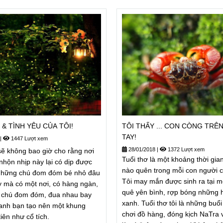
& TÌNH YÊU CỦA TÔI!
TÔI THẤY ... CON CÒNG TRÊN
TAY!
|
1447 Lượt xem
28/01/2018
|
1372 Lượt xem
ẽ không bao giờ cho rằng nơi
Tuổi thơ là một khoảng thời gia
nhộn nhịp này lại có dịp được
nào quên trong mỗi con người c
 những chú đom đóm bé nhỏ đâu
Tôi may mắn được sinh ra tại m
y mà có một nơi, có hàng ngàn,
quê yên bình, rợp bóng những 
 chú đom đóm, đua nhau bay
xanh. Tuổi thơ tôi là những buổ
anh bạn tạo nên một khung
chơi đồ hàng, đóng kịch NaTra v
iên như cổ tích.